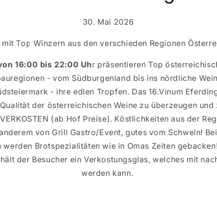
30. Mai 2026
 mit Top Winzern aus den verschieden Regionen Österre
on 16:00 bis 22:00 Uh
r präsentieren Top österreichisc
uregionen - vom Südburgenland bis ins nördliche Weinv
dsteiermark - ihre edlen Tropfen. Das 16.Vinum Eferding
 Qualität der österreichischen Weine zu überzeugen und 
u VERKOSTEN (ab Hof Preise). Köstlichkeiten aus der Re
 anderem von Grill Gastro/Event, gutes vom Schwein! Be
werden Brotspezialitäten wie in Omas Zeiten gebacken!
rhält der Besucher ein Verkostungsglas, welches mit n
werden kann.