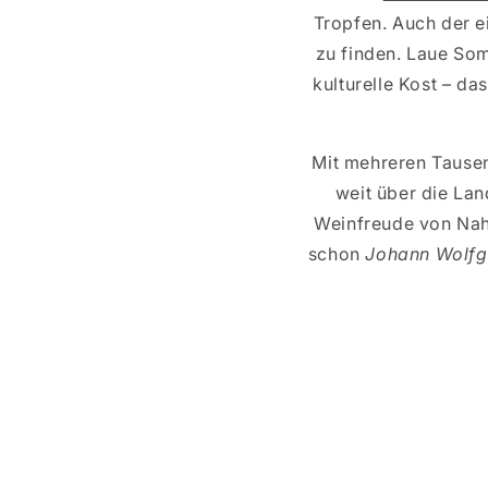
Tropfen. Auch der e
zu finden. Laue So
kulturelle Kost – da
Mit mehreren Tausend
weit über die La
Weinfreude von Nah
schon
Johann Wolfga