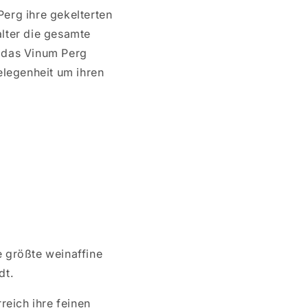
erg ihre gekelterten
alter die gesamte
e das Vinum Perg
Gelegenheit um ihren
 größte weinaffine
dt.
eich ihre feinen